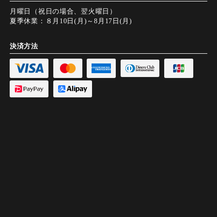
月曜日（祝日の場合、翌火曜日）
夏季休業：８月10日(月)～8月17日(月)
決済方法
【公式】グリル満天星 麻布十番 本店
Access
Access
Instagram
Instagram
電話で予約
電話で予約
WEB予約
WEB予約
トップページ
アクセス
テイクアウト/宅配
コース