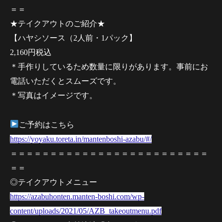
＝＝
★テイクアウトのご紹介★
【ハヤシソース（2人前・1パック】
2,160円税込
＊手作りしているため数量に限りがあります。事前にお
電話いただくとスムーズです。
＊写真はイメージです。
ご予約はこちら
https://yoyaku.toreta.in/mantenboshi-azabu/#/
＝＝＝＝＝＝＝＝＝＝＝＝＝＝＝＝＝＝＝＝＝＝＝＝＝
＝＝
◎テイクアウトメニュー
https://azabuhonten.manten-boshi.com/wp-
content/uploads/2021/05/AZB_takeoutmenu.pdf